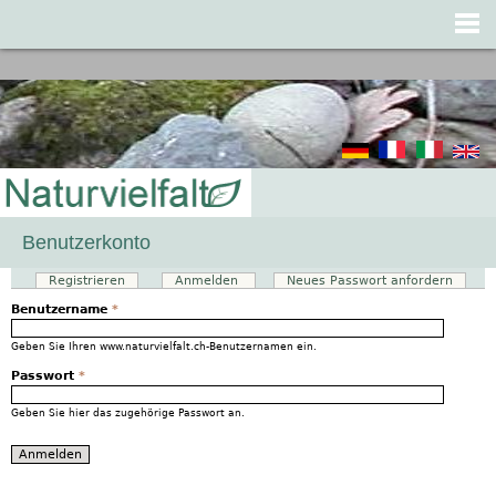
Jump to navigation
Benutzerkonto
Registrieren
Anmelden
(aktiver Reiter)
Neues Passwort anfordern
Haupt-Reiter
Benutzername
*
Geben Sie Ihren www.naturvielfalt.ch-Benutzernamen ein.
Passwort
*
Geben Sie hier das zugehörige Passwort an.