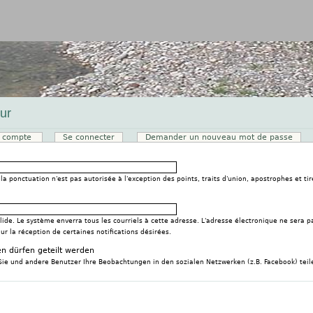
Jump to navigation
ur
u compte
(onglet actif)
Se connecter
Demander un nouveau mot de passe
x
la ponctuation n'est pas autorisée à l'exception des points, traits d'union, apostrophes et tir
ide. Le système enverra tous les courriels à cette adresse. L'adresse électronique ne sera p
 la réception de certaines notifications désirées.
n dürfen geteilt werden
Sie und andere Benutzer Ihre Beobachtungen in den sozialen Netzwerken (z.B. Facebook) teil