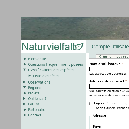
Compte utilisate
Créer un nouvea
Onglets principau
Bienvenue
Nom d'utilisateur
*
Questions fréquemment posées
Classifications des espèces
Les espaces sont autorisés ; 
Liste d'espèces
Adresse de courriel
*
Observations
Régions
Une adresse électronique val
Projets
nouveau mot de passe ou pour
Qui le sait?
Eigene Beobachtunge
Forum
Wenn aktiviert, können 
Partenaire
Contact
Adresse
Pays