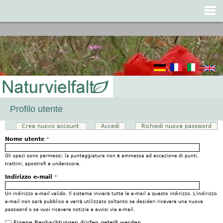
Jump to navigation
Profilo utente
Crea nuovo account
(scheda attiva)
Accedi
Richiedi nuova password
Schede primarie
Nome utente
*
Gli spazi sono permessi; la punteggiatura non è ammessa ad eccezione di punti,
trattini, apostrofi e underscore.
Indirizzo e-mail
*
Un indirizzo e-mail valido. Il sistema invierà tutte le e-mail a questo indirizzo. L'indirizzo
e-mail non sarà pubblico e verrà utilizzato soltanto se desideri ricevere una nuova
password o se vuoi ricevere notizie e avvisi via e-mail.
Eigene Beobachtungen dürfen geteilt werden