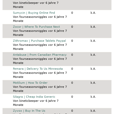
Von
kineticbeeper
vor 6 Jahre 7
Monate
Normales Thema
Sumycin | Buying Online Find
0
k.A.
Von
fourseasonsniggles
vor 6 Jahre 7
Monate
Normales Thema
Zocor | Where To Purchase Next
0
k.A.
Von
fourseasonsniggles
vor 6 Jahre 7
Monate
Normales Thema
Zithromax | Purchase Tablets Paypal
0
k.A.
Von
fourseasonsniggles
vor 6 Jahre 7
Monate
Normales Thema
Antabuse | From Canadian Pharmacy
0
k.A.
Von
fourseasonsniggles
vor 6 Jahre 7
Monate
Normales Thema
Femara | Delivery To Us Minnesota
0
k.A.
Von
fourseasonsniggles
vor 6 Jahre 7
Monate
Normales Thema
Motilium | How To Order
0
k.A.
Von
fourseasonsniggles
vor 6 Jahre 7
Monate
Normales Thema
Silagra | Cheap India Generic
0
k.A.
Von
kineticbeeper
vor 6 Jahre 7
Monate
Normales Thema
Zyvox | Buy In The Us
0
k.A.