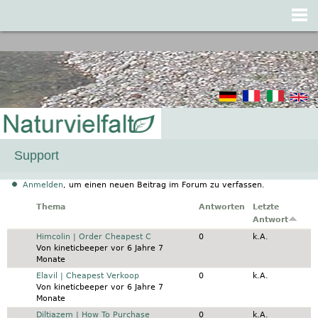
Jump to navigation
Support
Anmelden
, um einen neuen Beitrag im Forum zu verfassen.
Thema
Antworten
Letzte
Antwort
Normales Thema
Himcolin | Order Cheapest C
0
k.A.
Von
kineticbeeper
vor 6 Jahre 7
Monate
Normales Thema
Elavil | Cheapest Verkoop
0
k.A.
Von
kineticbeeper
vor 6 Jahre 7
Monate
Normales Thema
Diltiazem | How To Purchase
0
k.A.