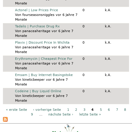
Monate
Normales Thema
Actonel | Low Prices Price
0
k.A.
Von
fourseasonsniggles
vor 6 Jahre 7
Monate
Normales Thema
Tadalis | Purchase Drug Rx
0
k.A.
Von
panaceaheritage
vor 6 Jahre 7
Monate
Normales Thema
Plavix | Discount Price In Wichita
0
k.A.
Von
panaceaheritage
vor 6 Jahre 7
Monate
Normales Thema
Erythromycin | Cheapest Price For
0
k.A.
Von
panaceaheritage
vor 6 Jahre 7
Monate
Normales Thema
Emsam | Buy Internet Basingstoke
0
k.A.
Von
kineticbeeper
vor 6 Jahre 7
Monate
Normales Thema
Codeine | Buy Liquid Online
0
k.A.
Von
kineticbeeper
vor 6 Jahre 7
Monate
Seiten
« erste Seite
‹ vorherige Seite
1
2
3
4
5
6
7
8
9
…
nächste Seite ›
letzte Seite »
Kontakt
|
FAQ
|
AGB
|
Facebook