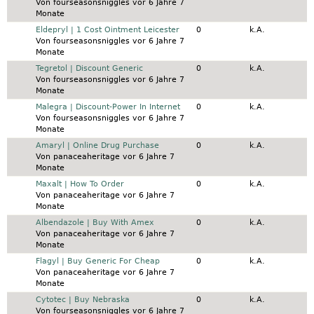
Von
fourseasonsniggles
vor 6 Jahre 7
Monate
Normales Thema
Eldepryl | 1 Cost Ointment Leicester
0
k.A.
Von
fourseasonsniggles
vor 6 Jahre 7
Monate
Normales Thema
Tegretol | Discount Generic
0
k.A.
Von
fourseasonsniggles
vor 6 Jahre 7
Monate
Normales Thema
Malegra | Discount-Power In Internet
0
k.A.
Von
fourseasonsniggles
vor 6 Jahre 7
Monate
Normales Thema
Amaryl | Online Drug Purchase
0
k.A.
Von
panaceaheritage
vor 6 Jahre 7
Monate
Normales Thema
Maxalt | How To Order
0
k.A.
Von
panaceaheritage
vor 6 Jahre 7
Monate
Normales Thema
Albendazole | Buy With Amex
0
k.A.
Von
panaceaheritage
vor 6 Jahre 7
Monate
Normales Thema
Flagyl | Buy Generic For Cheap
0
k.A.
Von
panaceaheritage
vor 6 Jahre 7
Monate
Normales Thema
Cytotec | Buy Nebraska
0
k.A.
Von
fourseasonsniggles
vor 6 Jahre 7